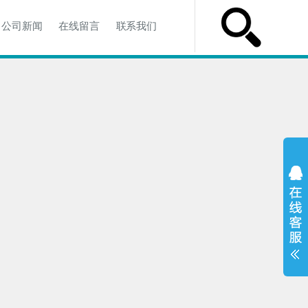
公司新闻
在线留言
联系我们