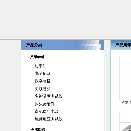
产品分类
产品展
-
艾维泰科
功率计
电子负载
数字电桥
变频电源
多路温度测试仪
艾德
探头及附件
流
直流稳压电源
绝缘耐压测试仪
+
台湾固纬